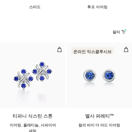
스터드
후프 이어링
필터
이어링, 플래티늄, 사파이어 세팅
컬러
온라인 익스클루시브
티파니 식스틴 스톤
엘사 퍼레티™
이어링, 플래티늄, 사파이어
컬러 바이 더 야드 이어링
세팅