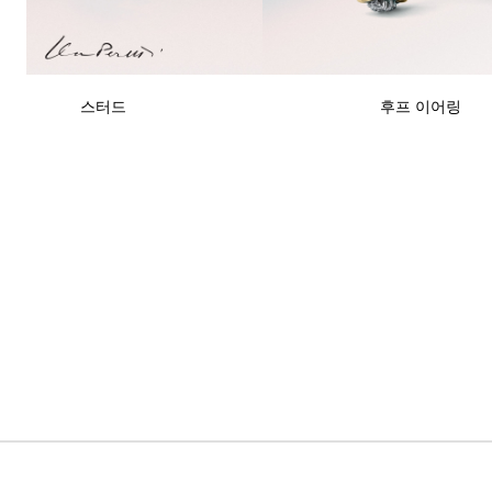
티파니 식스틴 스톤
티파니™ 세팅
스터드
후프 이어링
티파니 다이아몬드 전문가와의
상담을 예약
하