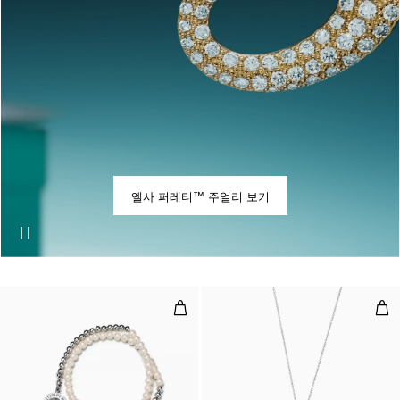
엘사 퍼레티™ 주얼리 보기
랩 비드 브레이슬릿, 실버에 진주와 
하트