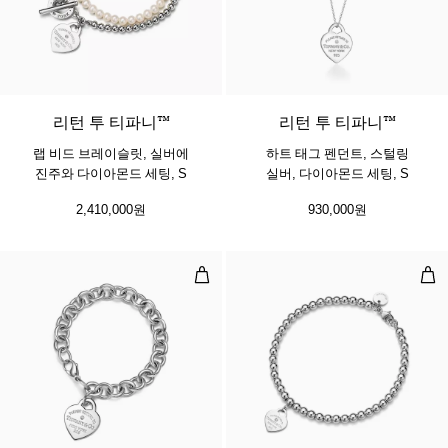
리턴 투 티파니™
리턴 투 티파니™
랩 비드 브레이슬릿, 실버에
하트 태그 펜던트, 스털링
진주와 다이아몬드 세팅, S
실버, 다이아몬드 세팅, S
2,410,000원
930,000원
하트 태그 브레이슬릿 스털링 실버 
하트