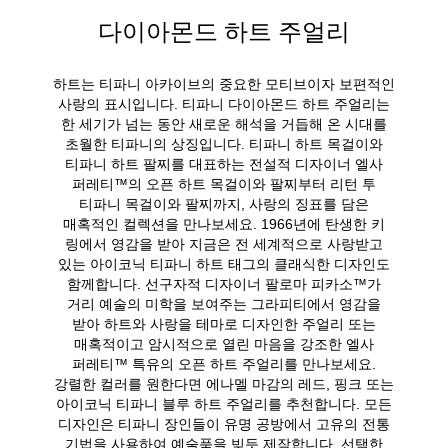
다이아몬드 하트 주얼리
하트는 티파니 아카이브의 중요한 모티브이자 보편적인
사랑의 표시입니다. 티파니 다이아몬드 하트 주얼리는
한 세기가 넘는 동안 새로운 해석을 거듭해 온 시대를
초월한 티파니의 상징입니다. 티파니 하트 목걸이와
티파니 하트 팔찌를 대표하는 전설적 디자이너 엘사
퍼레티™의 오픈 하트 목걸이와 팔찌부터 리턴 투
티파니 목걸이와 팔찌까지, 사랑의 징표를 담은
매혹적인 컬렉션을 만나보세요. 1966년에 탄생한 키
링에서 영감을 받아 지금은 전 세계적으로 사랑받고
있는 아이코닉 티파니 하트 태그의 클래식한 디자인도
함께합니다. 선구자적 디자이너 팔로마 피카소™가
거리 예술의 미학을 보여주는 그라피티에서 영감을
받아 하트와 사랑을 테마로 디자인한 주얼리 또는
매혹적이고 암시적으로 열린 마음을 강조한 엘사
퍼레티™ 특유의 오픈 하트 주얼리를 만나보세요.
강렬한 컬러를 원한다면 에나멜 마감의 레드, 핑크 또는
아이코닉 티파니 블루 하트 주얼리를 추천합니다. 모든
디자인은 티파니 장인들이 유명 공방에서 고유의 전통
기법을 사용하여 예술품을 빚듯 제작합니다. 선택한