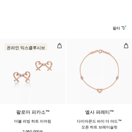
필터
더블 러빙 하트 이어링
다이
온라인 익스클루시브
팔로마 피카소™
엘사 퍼레티™
더블 러빙 하트 이어링
다이아몬드 바이 더 야드™
오픈 하트 브레이슬릿
2,950,000원