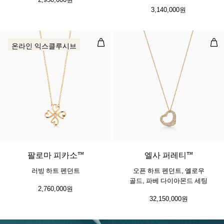
3,140,000원
러빙 하트 펜던트
오픈
온라인 익스클루시브
팔로마 피카소™
엘사 퍼레티™
러빙 하트 펜던트
오픈 하트 펜던트, 옐로우
골드, 파베 다이아몬드 세팅
2,760,000원
32,150,000원