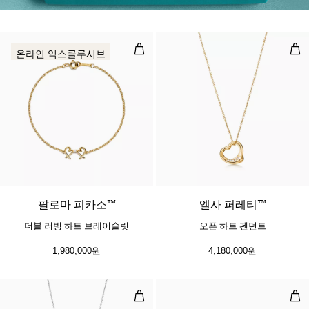
더블 러빙 하트 브레이슬릿
오픈
온라인 익스클루시브
팔로마 피카소™
엘사 퍼레티™
더블 러빙 하트 브레이슬릿
오픈 하트 펜던트
1,980,000원
4,180,000원
미니 하트 태그 펜던트, 스털링 실버
하트