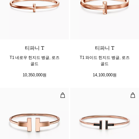
3 소재
티파니 T
티파니 T
T1 네로우 힌지드 뱅글, 로즈
T1 와이드 힌지드 뱅글, 로즈
골드
골드
10,350,000원
14,100,000원
와이드 와이어 브레이슬릿, 로즈 골
블랙