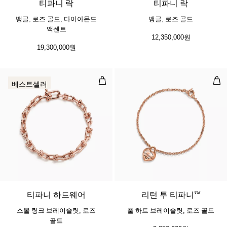
티파니 락
티파니 락
뱅글, 로즈 골드, 다이아몬드
뱅글, 로즈 골드
액센트
12,350,000원
19,300,000원
스몰 링크 브레이슬릿, 로즈 골드
풀 
베스트셀러
2 소재
티파니 하드웨어
리턴 투 티파니™
스몰 링크 브레이슬릿, 로즈
풀 하트 브레이슬릿, 로즈 골드
골드