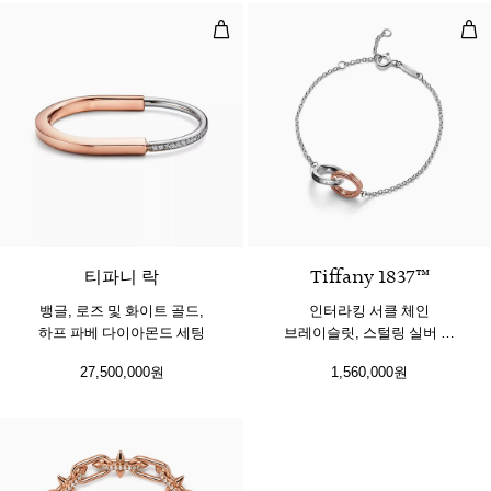
뱅글, 로즈 및 화이트 골드, 하프 파
인터
3 소재
티파니 락
Tiffany 1837™
뱅글, 로즈 및 화이트 골드,
인터라킹 서클 체인
하프 파베 다이아몬드 세팅
브레이슬릿, 스털링 실버 및
로즈 골드
27,500,000원
1,560,000원