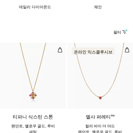
데일리 다이아몬드
체인
필터
펜던트, 옐로우 골드, 루비 세팅
컬러
온라인 익스클루시브
티파니 식스틴 스톤
엘사 퍼레티™
펜던트, 옐로우 골드, 루비
컬러 바이 더 야드
세팅
펜던트, 옐로우 골드, 루비