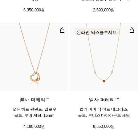
세팅
6,350,000원
2,690,000원
오픈 하트 펜던트, 옐로우 골드, 루비 
컬러
온라인 익스클루시브
2 소재
엘사 퍼레티™
엘사 퍼레티™
오픈 하트 펜던트, 옐로우
컬러 바이 더 야드 네크리스,
골드, 루비 세팅, 16mm
골드, 루비와 다이아몬드 세팅
4,180,000원
9,550,000원