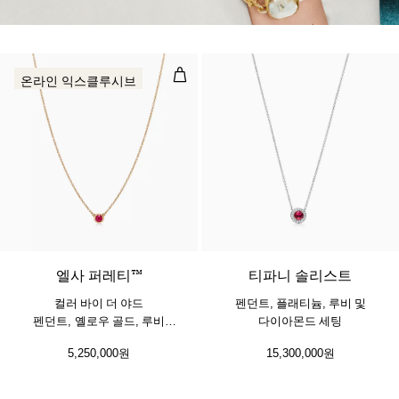
컬러 바이 더 야드 펜던트, 옐로우 골
온라인 익스클루시브
2 소재
엘사 퍼레티™
티파니 솔리스트
컬러 바이 더 야드
펜던트, 플래티늄, 루비 및
펜던트, 옐로우 골드, 루비
다이아몬드 세팅
세팅
5,250,000원
15,300,000원