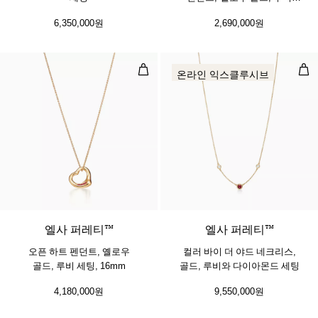
세팅
6,350,000원
2,690,000원
오픈 하트 펜던트, 옐로우 골드, 루비 
컬러
온라인 익스클루시브
2 소재
엘사 퍼레티™
엘사 퍼레티™
오픈 하트 펜던트, 옐로우
컬러 바이 더 야드 네크리스,
골드, 루비 세팅, 16mm
골드, 루비와 다이아몬드 세팅
4,180,000원
9,550,000원