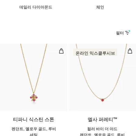
데일리 다이아몬드
체인
필터
펜던트, 옐로우 골드, 루비 세팅
컬러
온라인 익스클루시브
티파니 식스틴 스톤
엘사 퍼레티™
펜던트, 옐로우 골드, 루비
컬러 바이 더 야드
세팅
펜던트, 옐로우 골드, 루비