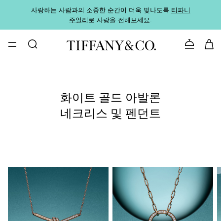
사랑하는 사람과의 소중한 순간이 더욱 빛나도록
티파니
가까운
주얼리
로 사랑을 전해보세요.
로
문의하기
화이트 골드 아발론
네크리스 및 펜던트