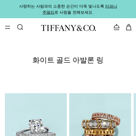
사랑하는 사람과의 소중한 순간이 더욱 빛나도록
티파니
가까운
주얼리
로 사랑을 전해보세요.
로
문의하기
화이트 골드 아발론 링