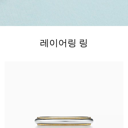
티파니 트루™
티파니 포에버
레이어링 링
거나
티파니 다이아몬드 가이드
를 확인해보세요