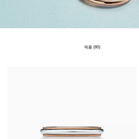
티파니 식스틴 스톤
티파니™ 세팅
티파니 다이아몬드 전문가와의
상담을 예약
하
제품 (80)