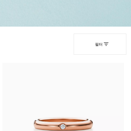
티파니 솔리스트™
완벽한 웨딩 링 선택하기
필터