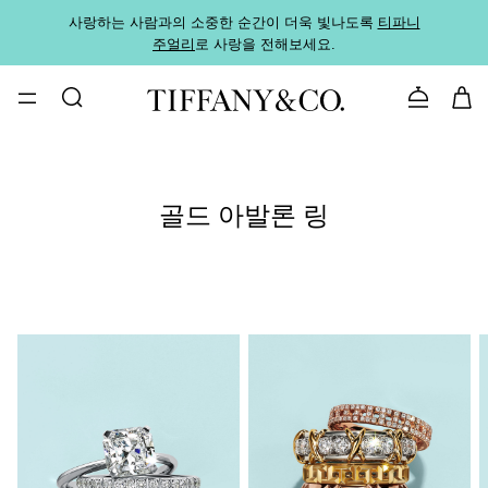
사랑하는 사람과의 소중한 순간이 더욱 빛나도록
티파니
가까운
주얼리
로 사랑을 전해보세요.
로
문의하기
골드 아발론 링