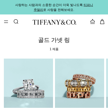
사랑하는 사람과의 소중한 순간이 더욱 빛나도록
티파니
가까운
주얼리
로 사랑을 전해보세요.
로
문의하기
골드 가넷 링
1 제품