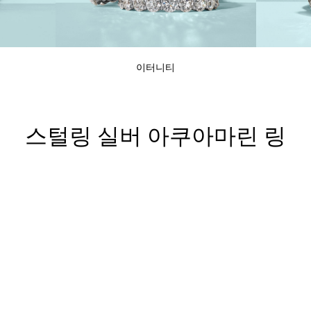
티파니 트루™
티파니 포에버
이터니티
거나
티파니 다이아몬드 가이드
를 확인해보세요
스털링 실버 아쿠아마린 링