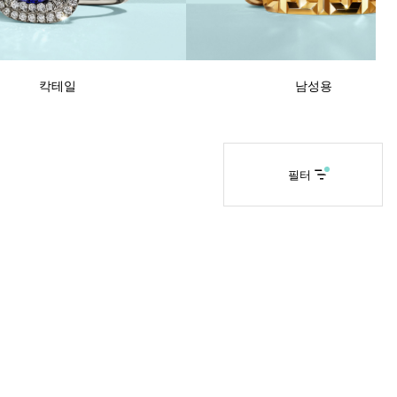
티파니 솔리스트™
완벽한 웨딩 링 선택하기
칵테일
남성용
필터