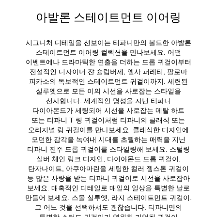
아발론 스테이트먼트 이어링
시그니처 디테일을 선보이는 티파니만의 볼드한 아발론
스테이트먼트 이어링 컬렉션을 만나보세요. 어떤
이벤트에나 드라마틱한 연출을 더하는 드롭 귀걸이부터
전설적인 디자이너 쟌 슐럼버제, 엘사 퍼레티, 팔로마
피카소의 독보적인 스테이트먼트 귀걸이까지. 세련된
실루엣으로 모든 이의 시선을 사로잡는 스타일을
선사합니다. 세계적인 명성을 지닌 티파니
다이아몬드가 세팅되어 시선을 사로잡는 메탈 하트
또는 티파니 T 링 귀걸이처럼 티파니의 클래식 또는
오리지널 링 귀걸이를 만나보세요. 클래식한 디자인에
모던한 감각을 녹여내 시대를 초월하는 매력을 지닌
티파니 진주 드롭 귀걸이를 스타일링해 보세요. 스털링
실버 체인 링크 디자인, 다이아몬드 드롭 귀걸이,
탄자나이트, 아쿠아마린을 세팅한 컬러 젬스톤 귀걸이
등 많은 사랑을 받는 티파니 귀걸이로 시선을 사로잡아
보세요. 매혹적인 디테일로 매일의 일상을 특별한 날로
만들어 보세요. 스몰 실루엣, 라지 스테이트먼트 귀걸이.
그 어느 것을 선택하셔도 괜찮습니다. 티파니만의
특별한 스터드 귀걸이가 영원히 기억될 귀걸이