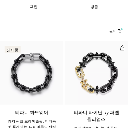
체인
뱅글
필터
브레
신제품
티파니 하드웨어
티파니 타이탄 by 퍼렐
윌리엄스
라지 링크 브레이슬릿, 티타늄
및 플래티늄, 다이아몬드 세팅
브레이슬릿 티타늄 및 골드,