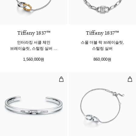
Tiffany 1837™
Tiffany 1837™
인터라킹 서클 체인
스몰 더블 락 브레이슬릿,
브레이슬릿, 스털링 실버 및
스털링 실버
옐로우 골드
1,560,000원
860,000원
커프, 실버, 네로우
인터