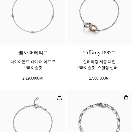
​​엘사 퍼레티™
Tiffany 1837™
다이아몬드 바이 더 야드™
인터라킹 서클 체인
브레이슬릿
브레이슬릿, 스털링 실버 및
로즈 골드
2,190,000원
1,560,000원
인터라킹 서클 체인 브레이슬릿, 스털
스몰