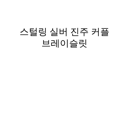
티파니 트루™
티파니 포에버
스털링 실버 진주 커플
브레이슬릿
거나
티파니 다이아몬드 가이드
를 확인해보세요