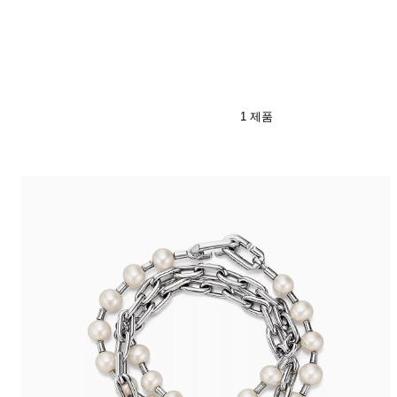
티파니 식스틴 스톤
티파니™ 세팅
1 제품
티파니 다이아몬드 전문가와의
상담을 예약
하