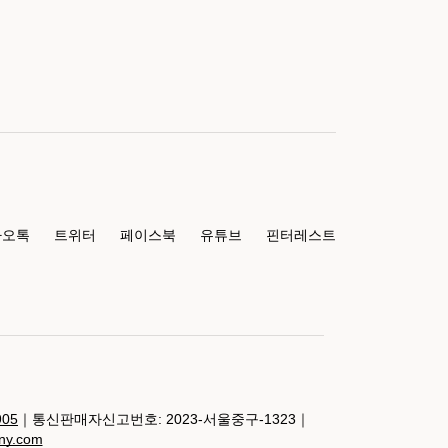
카오톡
트위터
페이스북
유튜브
핀터레스트
905
｜통신판매자신고번호: 2023-서울중구-1323｜
any.com