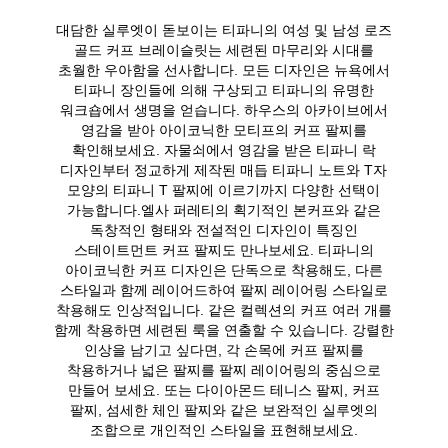
대담한 실루엣이 돋보이는 티파니의 여성 및 남성 로즈
골드 커프 브레이슬릿는 세련된 마무리와 시대를
초월한 우아함을 선사합니다. 모든 디자인은 뉴욕에서
티파니 장인들에 의해 구상되고 티파니의 유명한
워크숍에서 생명을 얻습니다. 하우스의 아카이브에서
영감을 받아 아이코닉한 모티프의 커프 팔찌를
확인해보세요. 자물쇠에서 영감을 받은 티파니 락
디자인부터 정교하게 제작된 매듭 티파니 노트와 T자
모양의 티파니 T 팔찌에 이르기까지 다양한 선택이
가능합니다.엘사 퍼레티의 획기적인 본커프와 같은
독창적인 형태와 전설적인 디자인이 특징인
스테이트먼트 커프 팔찌도 만나보세요. 티파니의
아이코닉한 커프 디자인은 단독으로 착용해도, 다른
스타일과 함께 레이어드하여 팔찌 레이어링 스타일로
착용해도 인상적입니다. 같은 컬렉션의 커프 여러 개를
함께 착용하면 세련된 룩을 연출할 수 있습니다. 강렬한
인상을 남기고 싶다면, 각 손목에 커프 팔찌를
착용하거나 넓은 팔찌를 팔찌 레이어링의 중심으로
만들어 보세요. 또는 다이아몬드 테니스 팔찌, 커프
팔찌, 섬세한 체인 팔찌와 같은 보완적인 실루엣의
조합으로 개인적인 스타일을 표현해보세요.