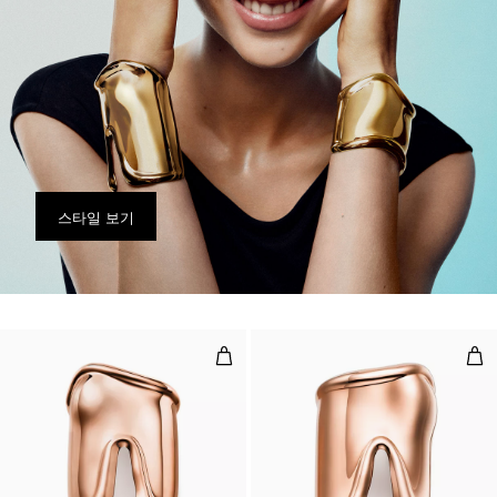
스타일 보기
라지 본 커프, 로즈 골드, 너비 95mm
라지