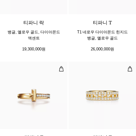
3 소재
티파니 락
티파니 T
뱅글, 옐로우 골드, 다이아몬드
T1 네로우 다이아몬드 힌지드
액센트
뱅글, 옐로우 골드
19,300,000원
26,000,000원
T1 링, 옐로우 골드, 다이아몬드 세팅
트루
3 소재