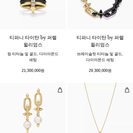
티파니 타이탄 by 퍼렐
티파니 타이탄 by 퍼렐
윌리엄스
윌리엄스
링 티타늄 및 골드, 다이아몬드
브레이슬릿 티타늄 및 골드,
세팅
다이아몬드 세팅
21,300,000원
29,300,000원
펄 이어링, 옐로우 골드, 다이아몬드
펄 