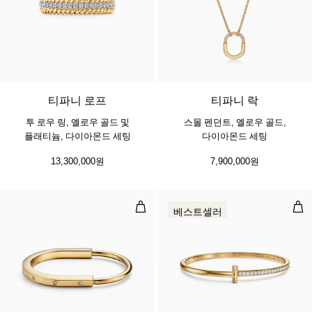
3 소재
티파니 로프
티파니 락
투 로우 링, 옐로우 골드 및
스몰 펜던트, 옐로우 골드,
플래티늄, 다이아몬드 세팅
다이아몬드 세팅
13,300,000원
7,900,000원
뱅글, 옐로우 골드, 다이아몬드 액센
T1
베스트셀러