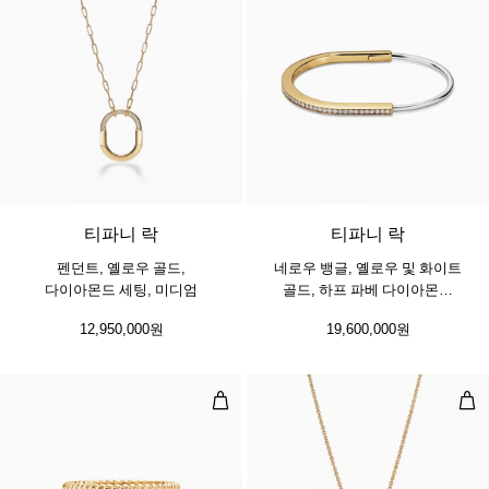
3 소재
티파니 락
티파니 락
펜던트, 옐로우 골드,
네로우 뱅글, 옐로우 및 화이트
다이아몬드 세팅, 미디엄
골드, 하프 파베 다이아몬드
세팅
12,950,000원
19,600,000원
투 로우 링, 옐로우 골드 및 플래티늄
스몰