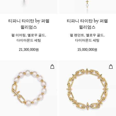
티파니 타이탄 by 퍼렐
티파니 타이탄 by 퍼렐
윌리엄스
윌리엄스
펄 이어링, 옐로우 골드,
펄 펜던트, 옐로우 골드,
다이아몬드 세팅
다이아몬드 세팅
21,300,000원
15,000,000원
펄 브레이슬릿, 옐로우 골드, 다이아
링크