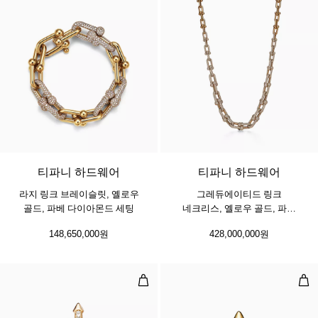
3 소재
티파니 하드웨어
티파니 하드웨어
라지 링크 브레이슬릿, 옐로우
그레듀에이티드 링크
골드, 파베 다이아몬드 세팅
네크리스, 옐로우 골드, 파베
다이아몬드 세팅
148,650,000원
428,000,000원
펄 링, 옐로우 골드, 다이아몬드 세팅
링,