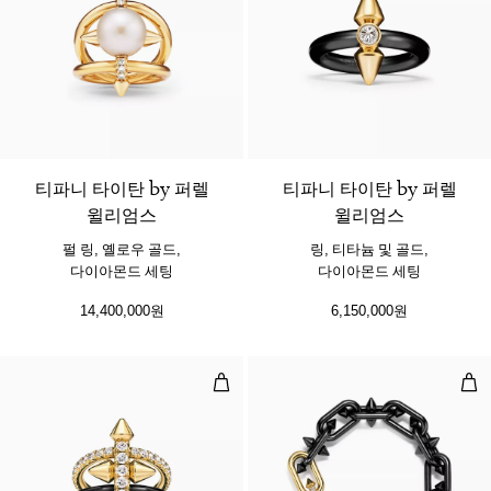
티파니 타이탄 by 퍼렐
티파니 타이탄 by 퍼렐
윌리엄스
윌리엄스
펄 링, 옐로우 골드,
링, 티타늄 및 골드,
다이아몬드 세팅
다이아몬드 세팅
14,400,000원
6,150,000원
링 티타늄 및 골드, 다이아몬드 세팅
브레