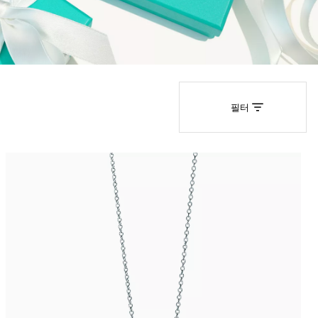
티파니 솔리스트™
완벽한 웨딩 링 선택하기
필터