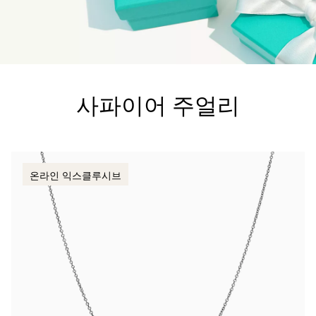
티파니 트루™
티파니 포에버
사파이어 주얼리
거나
티파니 다이아몬드 가이드
를 확인해보세요
온라인 익스클루시브