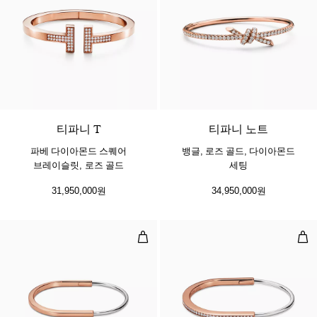
3 소재
티파니 T
티파니 노트
파베 다이아몬드 스퀘어
뱅글, 로즈 골드, 다이아몬드
브레이슬릿, 로즈 골드
세팅
31,950,000원
34,950,000원
네로우 뱅글, 로즈 및 화이트 골드
네로