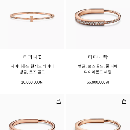
3 소재
티파니 T
티파니 락
다이아몬드 힌지드 와이어
뱅글, 로즈 골드, 풀 파베
뱅글, 로즈 골드
다이아몬드 세팅
16,050,000원
66,900,000원
뱅글, 로즈 골드
뱅글