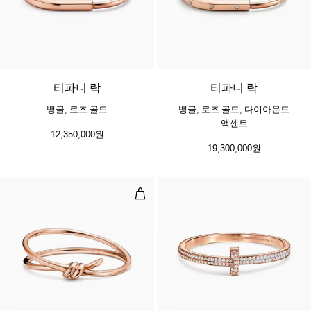
5 소재
티파니 락
티파니 락
뱅글, 로즈 골드
뱅글, 로즈 골드, 다이아몬드
액센트
12,350,000원
19,300,000원
더블 로우 힌지드 뱅글,로즈 골드