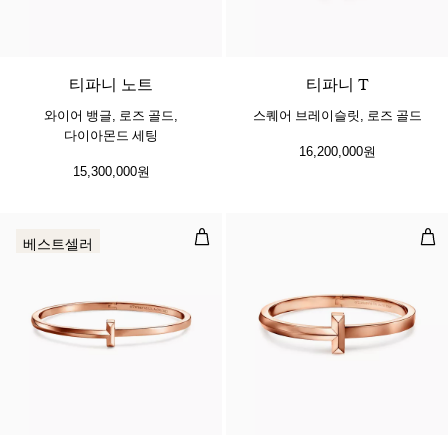
4 소재
티파니 노트
티파니 T
와이어 뱅글, 로즈 골드,
스퀘어 브레이슬릿, 로즈 골드
다이아몬드 세팅
16,200,000원
15,300,000원
T1 네로우 힌지드 뱅글, 로즈 골드
T1
베스트셀러
3 소재