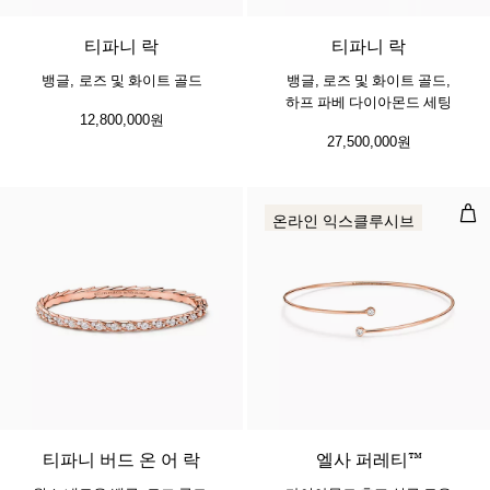
티파니 락
티파니 락
뱅글, 로즈 및 화이트 골드
뱅글, 로즈 및 화이트 골드,
하프 파베 다이아몬드 세팅
12,800,000원
27,500,000원
다이
온라인 익스클루시브
2 소재
티파니 버드 온 어 락
엘사 퍼레티™