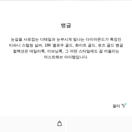
뱅글
눈길을 사로잡는 디테일과 눈부시게 빛나는 다이아몬드가 특징인
티파니 스털링 실버, 18K 옐로우 골드, 화이트 골드, 로즈 골드 뱅글
컬렉션은 데일리룩, 이브닝룩, 그 어떤 스타일에도 잘 어울리는
머스트해브 아이템입니다.
필터
다이아몬드 힌지드 와이어 뱅글, 로