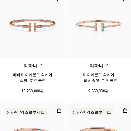
3 소재
티파니 T
티파니 T
파베 다이아몬드 와이어
다이아몬드 와이어
뱅글, 로즈 골드
브레이슬릿, 로즈 골드
13,250,000원
9,650,000원
내로우 뱅글, 로즈 골드, 핑크 사파이
뱅글
온라인 익스클루시브
온라인 익스클루시브