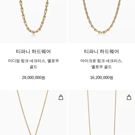
2 소재
티파니 하드웨어
티파니 하드웨어
미디엄 링크 네크리스, 옐로우
마이크로 링크 네크리스,
골드
옐로우 골드
29,000,000원
16,200,000원
스몰 펜던트, 옐로우 골드, 다이아몬
펜던