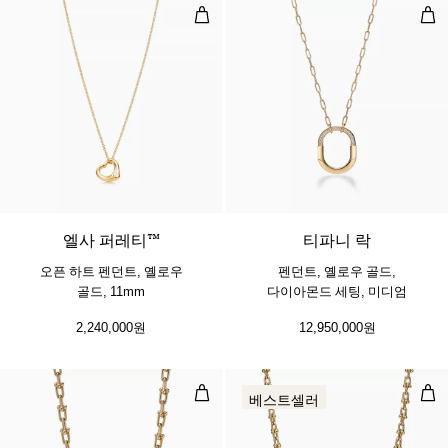
오픈 하트 펜던트, 옐로우 골드, 11m
펜던
2 소재
엘사 퍼레티™
티파니 락
오픈 하트 펜던트, 옐로우
펜던트, 옐로우 골드,
골드, 11mm
다이아몬드 세팅, 미디엄
2,240,000원
12,950,000원
미디엄 링크 네크리스, 옐로우 골드
마이
베스트셀러