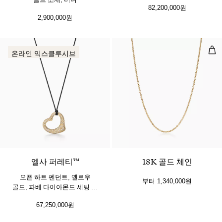
82,200,000원
2,900,000원
18
온라인 익스클루시브
엘사 퍼레티™
18K 골드 체인
오픈 하트 펜던트, 옐로우
부터
1,340,000원
골드, 파베 다이아몬드 세팅 및
블랙 실크
67,250,000원