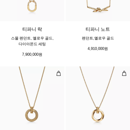
3 소재
티파니 락
티파니 노트
스몰 펜던트, 옐로우 골드,
펜던트,옐로우 골드
다이아몬드 세팅
4,910,000원
7,900,000원
T1 네로우 서클 펜던트, 옐로우 골드
T1
3 소재