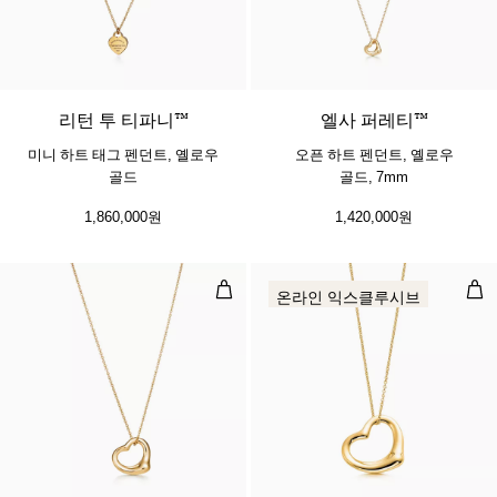
2 소재
리턴 투 티파니™
엘사 퍼레티™
미니 하트 태그 펜던트, 옐로우
오픈 하트 펜던트, 옐로우
골드
골드, 7mm
1,860,000원
1,420,000원
오픈 하트 펜던트, 옐로우 골드
오픈
온라인 익스클루시브
2 소재