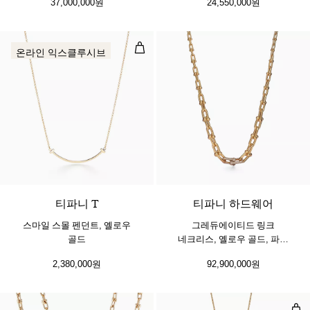
37,000,000원
24,550,000원
스마일 스몰 펜던트, 옐로우 골드
온라인 익스클루시브
3 소재
티파니 T
티파니 하드웨어
스마일 스몰 펜던트, 옐로우
그레듀에이티드 링크
골드
네크리스, 옐로우 골드, 파베
다이아몬드 세팅
2,380,000원
92,900,000원
인피