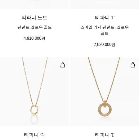
2 소재
티파니 노트
티파니 T
펜던트,옐로우 골드
스마일 라지 펜던트, 옐로우
골드
4,910,000원
2,820,000원
펜던트, 옐로우 골드, 미디엄
T1
3 소재
티파니 락
티파니 T