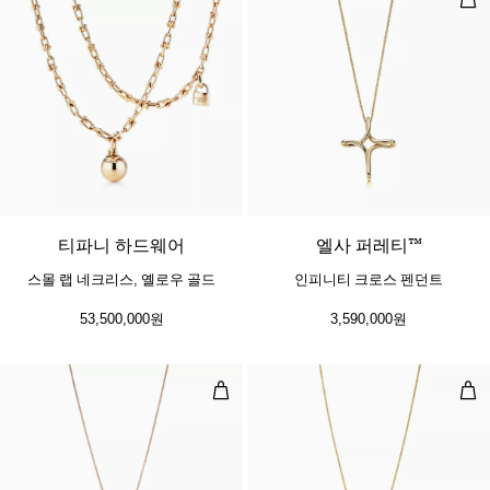
2 소재
티파니 하드웨어
엘사 퍼레티™
스몰 랩 네크리스, 옐로우 골드
인피니티 크로스 펜던트
53,500,000원
3,590,000원
펜던트 옐로우 골드
펜던