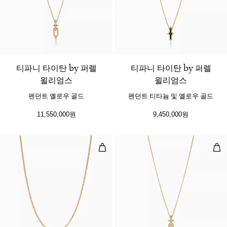
티파니 타이탄 by 퍼렐
티파니 타이탄 by 퍼렐
윌리엄스
윌리엄스
펜던트 옐로우 골드
펜던트 티타늄 및 옐로우 골드
11,550,000원
9,450,000원
18K 골드 체인
펜던