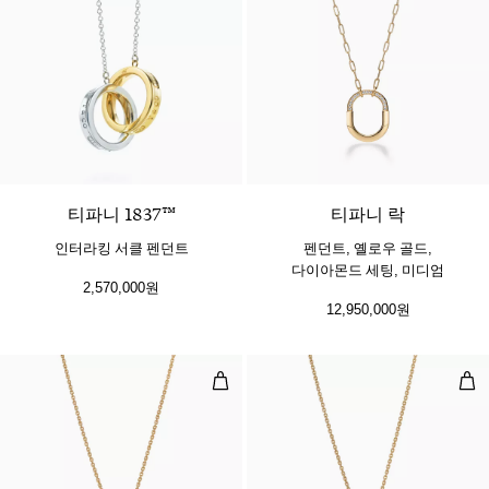
2 소재
티파니 1837™
티파니 락
인터라킹 서클 펜던트
펜던트, 옐로우 골드,
다이아몬드 세팅, 미디엄
2,570,000원
12,950,000원
스몰 펜던트, 옐로우 골드, 다이아몬
스몰