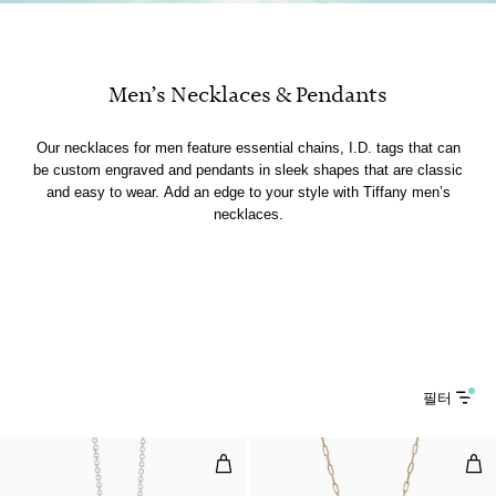
Men’s Necklaces & Pendants
Our necklaces for men feature essential chains, I.D. tags that can
be custom engraved and pendants in sleek shapes that are classic
and easy to wear. Add an edge to your style with Tiffany men’s
necklaces.
필터
인터라킹 서클 펜던트
펜던