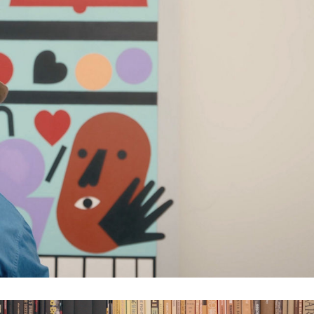
티파니 트루™
티파니 포에버
거나
티파니 다이아몬드 가이드
를 확인해보세요