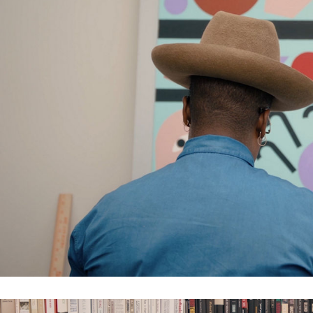
티파니 식스틴 스톤
티파니™ 세팅
티파니 다이아몬드 전문가와의
상담을 예약
하