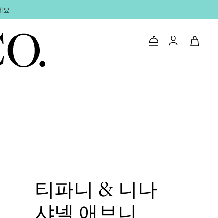
세요.
문의하기
로그인
티파니 & 니나
샤넬 애브니