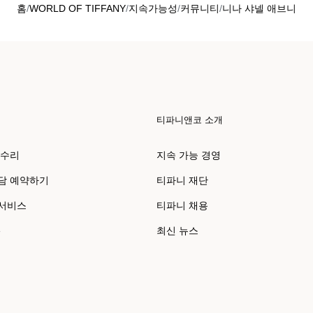
홈
WORLD OF TIFFANY
지속가능성
커뮤니티
니나 샤넬 애브니
티파니앤코 소개
 수리
지속 가능 경영
담 예약하기
티파니 재단
 서비스
티파니 채용
e
최신 뉴스