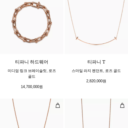
2 소재
티파니 하드웨어
티파니 T
미디엄 링크 브레이슬릿, 로즈
스마일 라지 펜던트, 로즈 골드
골드
2,820,000원
14,700,000원
스몰 더블 링크 펜던트, 로즈 골드
스마