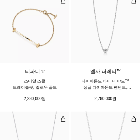
3 소재
티파니 T
엘사 퍼레티™
스마일 스몰
다이아몬드 바이 더 야드™
브레이슬릿, 옐로우 골드
싱글 다이아몬드 펜던트,
플래티늄
2,230,000원
2,780,000원
스마일 스몰 펜던트, 화이트 골드, 
스마