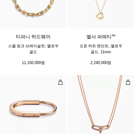
2 소재
티파니 하드웨어
엘사 퍼레티™
스몰 링크 브레이슬릿, 옐로우
오픈 하트 펜던트, 옐로우
골드
골드, 11mm
11,150,000원
2,240,000원
뱅글, 로즈 골드, 다이아몬드 액센트
라지
3 소재