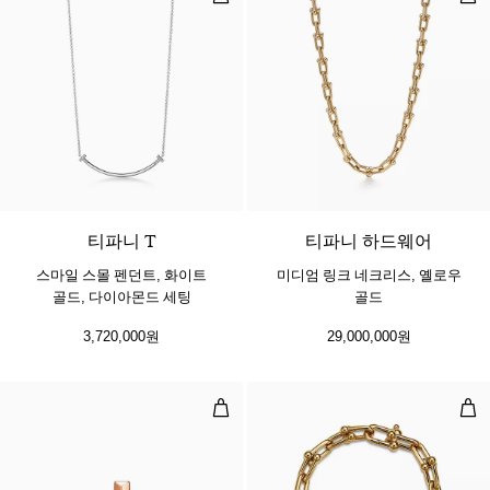
3 소재
티파니 T
티파니 하드웨어
스마일 스몰 펜던트, 화이트
미디엄 링크 네크리스, 옐로우
골드, 다이아몬드 세팅
골드
3,720,000원
29,000,000원
T1 링, 로즈 골드, 다이아몬드 세팅
미디