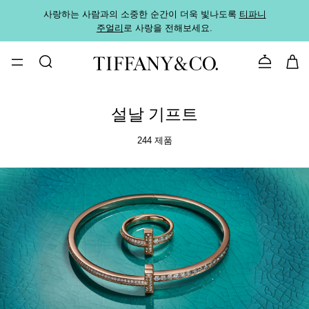
사랑하는 사람과의 소중한 순간이 더욱 빛나도록
티파니
가까운
주얼리
로 사랑을 전해보세요.
로
문의하기
설날 기프트
244 제품