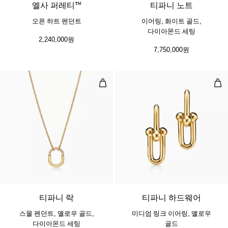
엘사 퍼레티™
티파니 노트
오픈 하트 펜던트
이어링, 화이트 골드,
다이아몬드 세팅
2,240,000원
7,750,000원
스몰 펜던트, 옐로우 골드, 다이아몬
미디
3 소재
티파니 락
티파니 하드웨어
스몰 펜던트, 옐로우 골드,
미디엄 링크 이어링, 옐로우
다이아몬드 세팅
골드