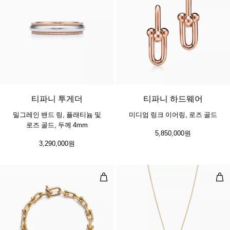
3 소재
티파니 투게더
티파니 하드웨어
밀그레인 밴드 링, 플래티늄 및
미디엄 링크 이어링, 로즈 골드
로즈 골드, 두께 4mm
5,850,000원
3,290,000원
스몰 링크 브레이슬릿, 옐로우 골드
오픈