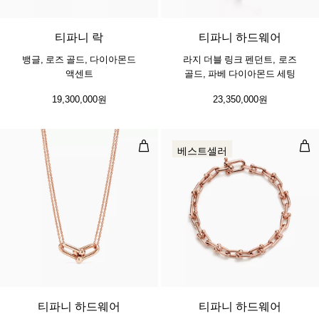
티파니 락
티파니 하드웨어
뱅글, 로즈 골드, 다이아몬드
라지 더블 링크 펜던트, 로즈
액센트
골드, 파베 다이아몬드 세팅
19,300,000원
23,350,000원
라지 더블 링크 펜던트, 로즈 골드
스몰
베스트셀러
2 소재
티파니 하드웨어
티파니 하드웨어