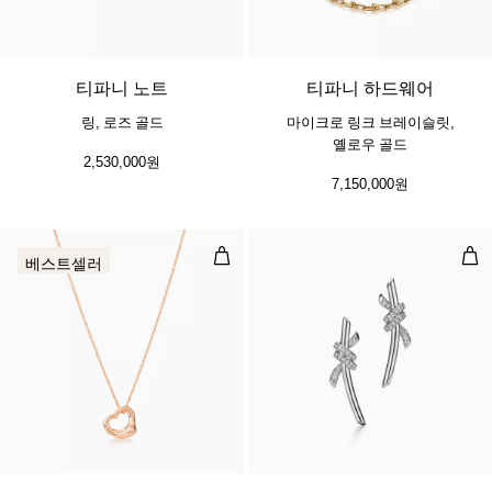
2 소재
티파니 노트
티파니 하드웨어
링, 로즈 골드
마이크로 링크 브레이슬릿,
옐로우 골드
2,530,000원
7,150,000원
오픈 하트 펜던트
이어
베스트셀러
2 소재