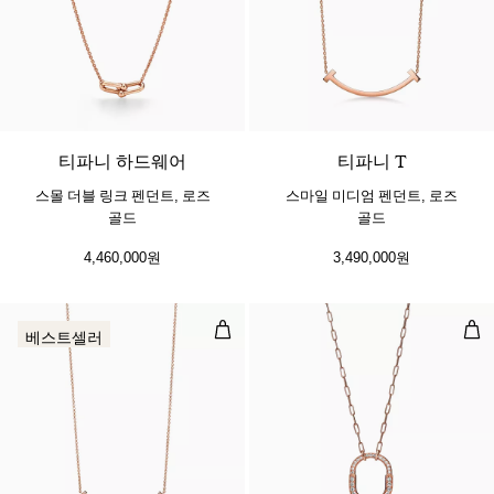
2 소재
티파니 하드웨어
티파니 T
스몰 더블 링크 펜던트, 로즈
스마일 미디엄 펜던트, 로즈
골드
골드
4,460,000원
3,490,000원
스마일 스몰 펜던트, 로즈 골드, 다
펜던
베스트셀러