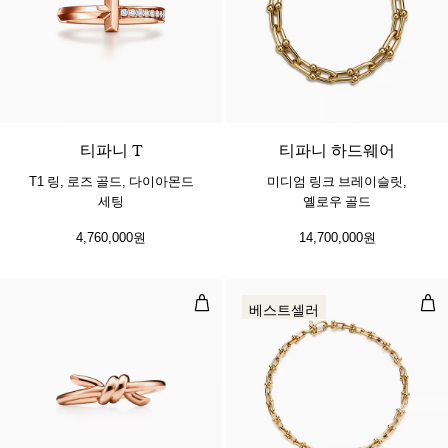
3 소재
티파니 T
티파니 하드웨어
T1 링, 로즈 골드, 다이아몬드
미디엄 링크 브레이슬릿,
세팅
옐로우 골드
4,760,000원
14,700,000원
링, 로즈 골드
마이
베스트셀러