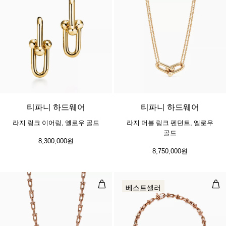
2 소재
티파니 하드웨어
티파니 하드웨어
라지 링크 이어링, 옐로우 골드
라지 더블 링크 펜던트, 옐로우
골드
8,300,000원
8,750,000원
미디엄 링크 네크리스, 로즈 골드
마이
베스트셀러