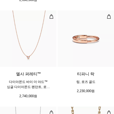
다이아몬드 바이 더 야드™ 싱글 다이
링,
엘사 퍼레티™
티파니 락
다이아몬드 바이 더 야드™
링, 로즈 골드
싱글 다이아몬드 펜던트, 로즈
2,230,000원
골드
2,740,000원
스마일 스몰 펜던트, 화이트 골드, 
미디