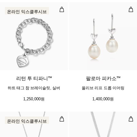
하트 태그 참 브레이슬릿, 실버
올리
온라인 익스클루시브
리턴 투 티파니™
팔로마 피카소™
하트 태그 참 브레이슬릿, 실버
올리브 리프 드롭 이어링
1,250,000원
1,400,000원
오픈 하트 펜던트, 스털링 실버, 27m
오픈
온라인 익스클루시브