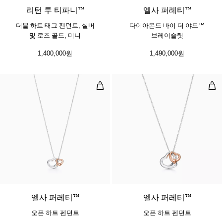
리턴 투 티파니™
​​엘사 퍼레티™
더블 하트 태그 펜던트, 실버
다이아몬드 바이 더 야드™
및 로즈 골드, 미니
브레이슬릿
1,400,000원
1,490,000원
오픈 하트 펜던트
오픈
엘사 퍼레티™
엘사 퍼레티™
오픈 하트 펜던트
오픈 하트 펜던트