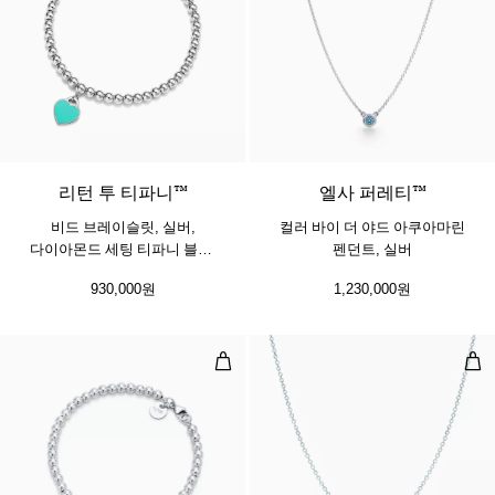
3 색상
리턴 투 티파니™
엘사 퍼레티™
비드 브레이슬릿, 실버,
컬러 바이 더 야드 아쿠아마린
다이아몬드 세팅 티파니 블루,
펜던트, 실버
4mm
930,000원
1,230,000원
티파니 블루 하트 태그 비드 브레이슬릿
컬러