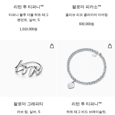
리턴 투 티파니™
팔로마 피카소™
티파니 블루 더블 하트 태그
올리브 리프 클라이머 이어링
펜던트, 실버, S
930,000원
1,010,000원
러브 링, 실버, S
하트
팔로마 그래피티
리턴 투 티파니™
러브 링, 실버, S
하트 태그 비드 브레이슬릿,