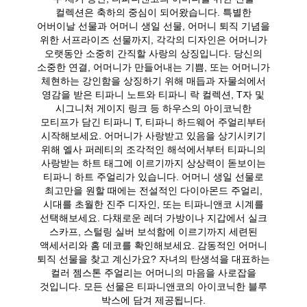
컬렉션은 축하의 중심이 되어왔습니다. 특별한
어버이날 선물과 어머니 생일 선물, 어머니 퇴직 기념을
위한 서프라이즈 선물까지, 각각의 디자인은 어머니가
오랫동안 소중히 간직할 사랑의 상징입니다. 당신의
소중한 연결, 어머니가 만들어내는 기쁨, 또는 어머니가
체현하는 강인함을 상징하기 위해 매듭과 자물쇠에서
영감을 받은 티파니 노트와 티파니 락 컬렉션, T자 및
시그니처 게이지 링크 등 하우스의 아이코닉한
모티프가 담긴 티파니 T, 티파니 하드웨어 주얼리부터
시작해보세요. 어머니가 사랑받고 있음을 상기시키기
위해 엘사 퍼레티의 조각적인 해석에서부터 티파니의
사랑받는 하트 태그에 이르기까지 상상력이 돋보이는
티파니 하트 주얼리가 있습니다. 어머니 생일 선물로
최고만을 원할 때에는 전설적인 다이아몬드 주얼리,
시대를 초월한 진주 디자인, 또는 티파니앤코 시계를
선택해보세요. 다채로운 레더 가방이나 지갑에서 실크
스카프, 스털링 실버 보석함에 이르기까지 세련된
액세서리와 홈 데코를 확인해보세요. 감동적인 어머니
퇴직 선물을 찾고 계신가요? 자녀의 탄생석을 대표하는
컬러 젬스톤 주얼리는 어머니의 마음을 사로잡을
것입니다. 모든 선물은 티파니앤코의 아이코닉한 블루
박스에 담겨 제공됩니다.