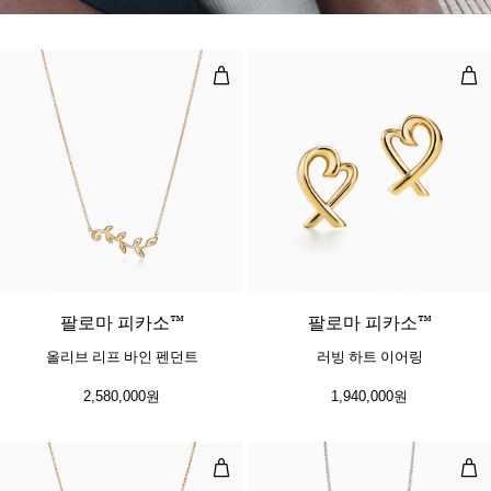
올리브 리프 바인 펜던트
러빙
팔로마 피카소™
팔로마 피카소™
올리브 리프 바인 펜던트
러빙 하트 이어링
2,580,000원
1,940,000원
빈 디자인 펜던트, 옐로우 골드, 9mm
다이