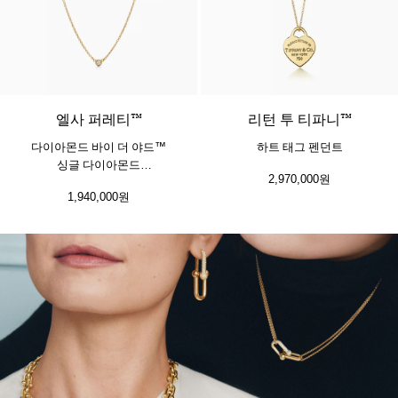
3 소재
엘사 퍼레티™
리턴 투 티파니™
다이아몬드 바이 더 야드™
하트 태그 펜던트
싱글 다이아몬드
2,970,000원
펜던트, 옐로우 골드
1,940,000원