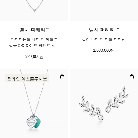
엘사 퍼레티™
엘사 퍼레티™
다이아몬드 바이 더 야드™
컬러 바이 더 야드 이어링
싱글 다이아몬드 펜던트 실버
1,580,000원
소재
920,000원
티파니 블루 더블 하트 태그 펜던트, 실
올리
온라인 익스클루시브