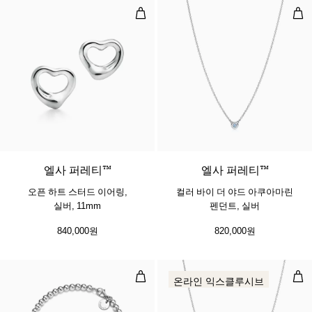
오픈 하트 스터드 이어링, 실버, 11m
컬러
엘사 퍼레티™
엘사 퍼레티™
오픈 하트 스터드 이어링,
컬러 바이 더 야드 아쿠아마린
실버, 11mm
펜던트, 실버
840,000원
820,000원
비드 브레이슬릿, 실버, 다이아몬드 세
컬러
온라인 익스클루시브