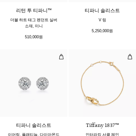
리턴 투 티파니™
티파니 솔리스트
더블 하트 태그 펜던트 실버
V 링
소재, 미니
5,250,000원
510,000원
이어링, 플래티늄, 다이아몬드 세팅
인터
티파니 솔리스트
Tiffany 1837™
이어링, 플래티늄, 다이아몬드
인터라킹 서클 체인