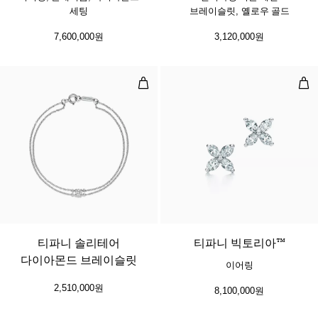
세팅
브레이슬릿, 옐로우 골드
7,600,000원
3,120,000원
티파니 솔리테어 다이아몬드 브레이
이
티파니 솔리테어
티파니 빅토리아™
다이아몬드 브레이슬릿
이어링
2,510,000원
8,100,000원