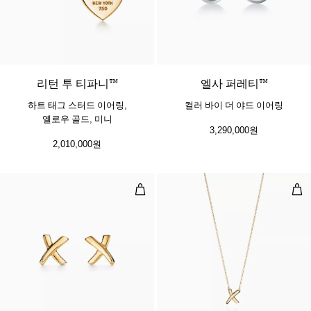
리턴 투 티파니™
엘사 퍼레티™
하트 태그 스터드 이어링,
컬러 바이 더 야드 이어링
옐로우 골드, 미니
3,290,000원
2,010,000원
X 이어링
X 
2 소재