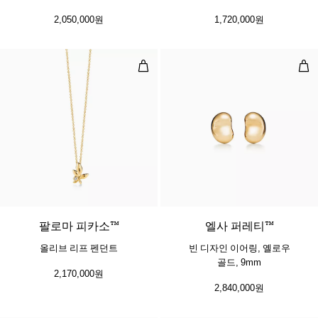
2,050,000원
1,720,000원
올리브 리프 펜던트
빈 
2 소재
팔로마 피카소™
엘사 퍼레티™
올리브 리프 펜던트
빈 디자인 이어링, 옐로우
골드, 9mm
2,170,000원
2,840,000원