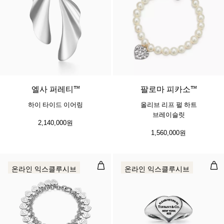
엘사 퍼레티™
팔로마 피카소™
하이 타이드 이어링
올리브 리프 펄 하트
브레이슬릿
2,140,000원
1,560,000원
멀티 하트 태그 브레이슬릿, 실버
하트
온라인 익스클루시브
온라인 익스클루시브