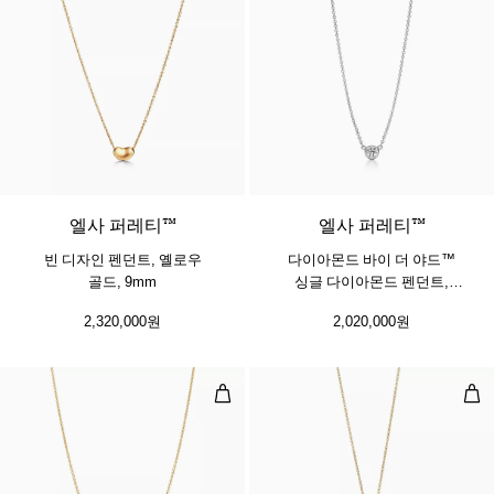
2 소재
엘사 퍼레티™
엘사 퍼레티™
빈 디자인 펜던트, 옐로우
다이아몬드 바이 더 야드™
골드, 9mm
싱글 다이아몬드 펜던트,
플래티늄
2,320,000원
2,020,000원
다이아몬드 바이 더 야드™ 싱글 다
하트