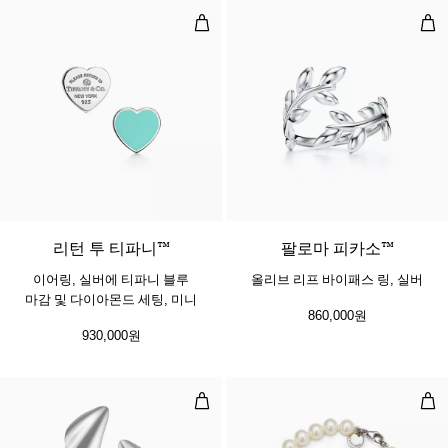
이어링, 실버에 티파니 블루 마감 및
올리
리턴 투 티파니™
팔로마 피카소™
이어링, 실버에 티파니 블루
올리브 리프 바이패스 링, 실버
마감 및 다이아몬드 세팅, 미니
860,000원
930,000원
하이 타이드 이어링
올리