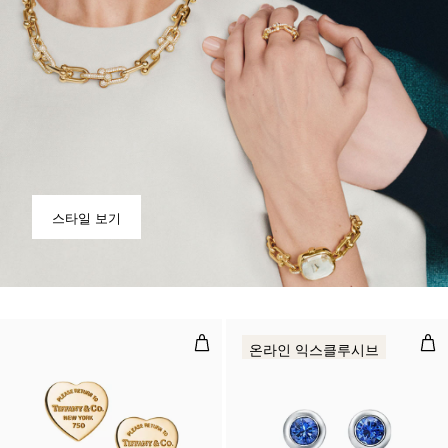
스타일 보기
하트 태그 스터드 이어링, 옐로우 골드
컬러
온라인 익스클루시브