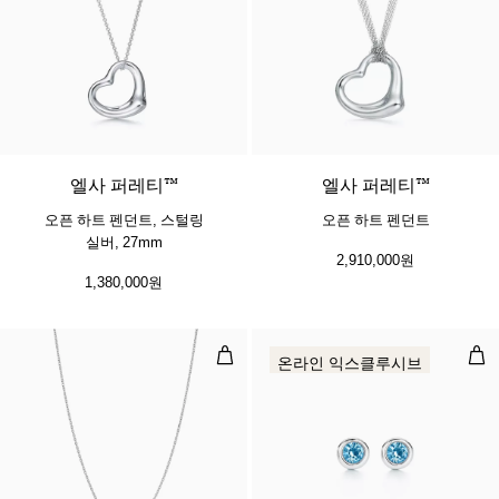
엘사 퍼레티™
엘사 퍼레티™
오픈 하트 펜던트, 스털링
오픈 하트 펜던트
실버, 27mm
2,910,000원
1,380,000원
다이아몬드 바이 더 야드™ 싱글 다
컬러
온라인 익스클루시브