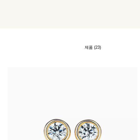
티파니 식스틴 스톤
티파니™ 세팅
티파니 다이아몬드 전문가와의
상담을 예약
하
제품 (23)