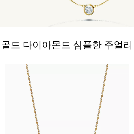
티파니 트루™
티파니 포에버
골드 다이아몬드 심플한 주얼리
거나
티파니 다이아몬드 가이드
를 확인해보세요