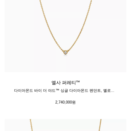
엘사 퍼레티™
다이아몬드 바이 더 야드™ 싱글 다이아몬드 펜던트, 옐로우 골드
2,740,000원