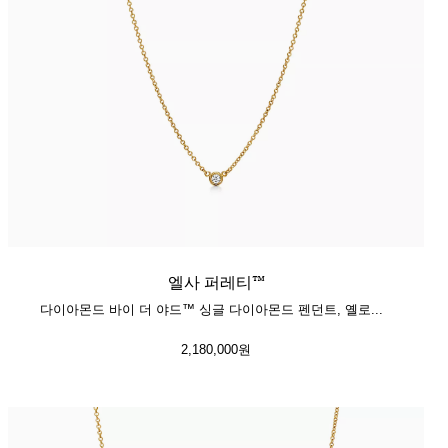
엘사 퍼레티™
다이아몬드 바이 더 야드™ 싱글 다이아몬드 펜던트, 옐로우 골드
2,180,000원