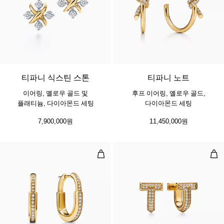
티파니 식스틴 스톤
티파니 노트
이어링, 옐로우 골드 및
후프 이어링, 옐로우 골드,
플래티늄, 다이아몬드 세팅
다이아몬드 세팅
7,900,000원
11,450,000원
스몰 락 이어링, 옐로우 골드, 파베
T1