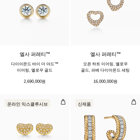
2 소재
엘사 퍼레티™
엘사 퍼레티™
다이아몬드 바이 더 야드™
오픈 하트 이어링, 옐로우
이어링, 옐로우 골드
골드, 파베 다이아몬드 세팅
2,690,000원
16,000,000원
빈 디자인 이어링, 옐로우 골드, 파베
허기
온라인 익스클루시브
신제품