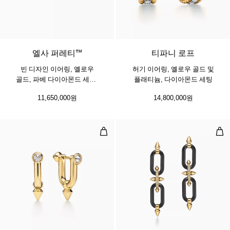
3 소재
엘사 퍼레티™
티파니 로프
빈 디자인 이어링, 옐로우
허기 이어링, 옐로우 골드 및
골드, 파베 다이아몬드 세팅,
플래티늄, 다이아몬드 세팅
9mm
11,650,000원
14,800,000원
타이탄 미디엄 이어링, 골드, 다이아
이어