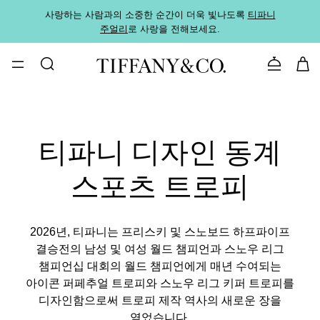
사랑하는 사람과의 소중한 순간이 더욱 빛나도록
티파니
가까운
주얼리
로 사랑을 전해보세요.
로
문의하기
티파니 디자인 동계
스포츠 트로피
2026년, 티파니는 프리스키 및 스노보드 하프파이프
결승전의 남성 및 여성 월드 챔피언과 스노우 리그
챔피언십 대회의 월드 챔피언에게 매년 수여되는
아이콘 퍼페추얼 트로피와 스노우 리그 키퍼 트로피를
디자인함으로써 트로피 제작 역사의 새로운 장을
열었습니다.