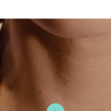
티파니 트루™
티파니 포에버
거나
티파니 다이아몬드 가이드
를 확인해보세요