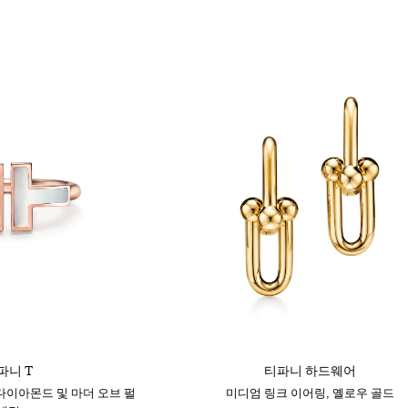
파니 T
티파니 하드웨어
 다이아몬드 및 마더 오브 펄
미디엄 링크 이어링, 옐로우 골드