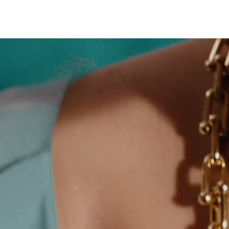
티파니 식스틴 스톤
티파니™ 세팅
티파니 다이아몬드 전문가와의
상담을 예약
하