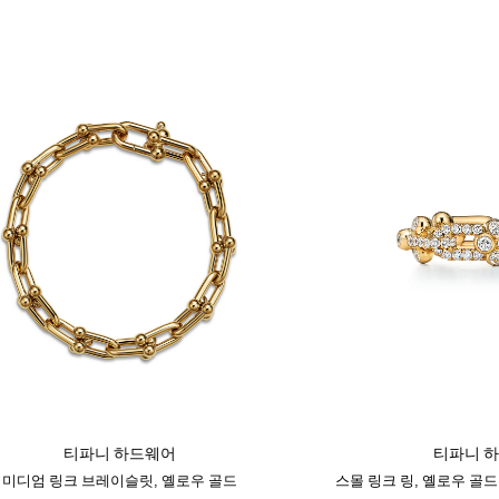
티파니 하드웨어
티파니 
미디엄 링크 브레이슬릿, 옐로우 골드
스몰 링크 링, 옐로우 골