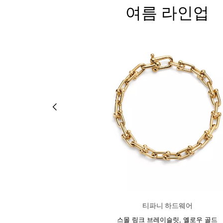
여름 라인업
니 T
티파니 하드웨어
어 뱅글, 로즈 골드
스몰 링크 브레이슬릿, 옐로우 골드