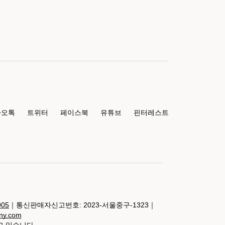
카오톡
트위터
페이스북
유튜브
핀터레스트
905
｜통신판매자신고번호: 2023-서울중구-1323｜
any.com
고 있습니다.